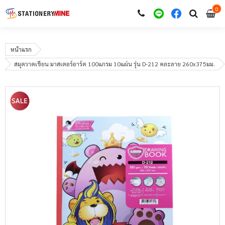
0
i
0
หน้าแรก
สมุดวาดเขียน มาสเตอร์อาร์ต 100แกรม 10แผ่น รุ่น D-212 คละลาย 260x375มม.