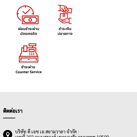
ติดต่อเรา
บริษัท ดี เอช เอ สยามวาลา จำกัด :
เลขที่ 202 ถนนสุรวงศ์ เขตบางรัก กรุงเทพฯ 10500