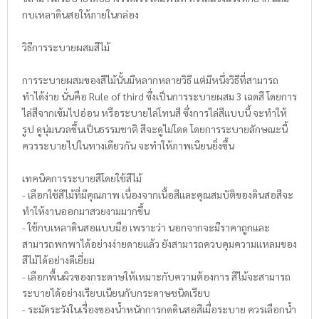
กบเหลาดินสอให้ภายในกล่อง
วิธีการระบายผสมสีไม้
การระบายผสมของสีไม้นั้นมีหลากหลายวิธี แต่มีหนึ่งวิธีที่สามารถ
ทำได้ง่าย นั่นคือ Rule of third ซึ่งเป็นการระบายผสม 3 เฉดสี โดยการ
ไล่สีจากเข้มไปอ่อน หรือระบายไล่โทนสี ซึ่งการไล่สีแบบนี้ จะทำให้
รูป ดูนุ่มนวลขึ้นเป็นธรรมชาติ สีจะดูไม่โดด โดยการระบายลักษณะนี้
ควรระบายไปในทางเดียวกัน จะทำให้ภาพเนียนยิ่งขึ้น
เทคนิคการระบายสีโดยใช้สีไม้
- เลือกใช้สีไม้ที่มีคุณภาพ เนื่องจากเนื้อสีและคุณสมบัติของดินสอสีจะ
ทำให้งานออกมาสวยงามมากขึ้น
- ใช้กบเหลาดินสอแบบมือ เพราะว่า นอกจากจะมีราคาถูกและ
สามารถพกพาได้อย่างง่ายดายแล้ว ยังสามารถควบคุมความแหลมของ
สีไม้ได้อย่างดีเยี่ยม
- เลือกพื้นผิวของกระดาษให้เหมาะกับความต้องการ สีไม้จะสามารถ
ระบายได้อย่างเรียบเนียนกับกระดาษชนิดเรียบ
- ระมัดระวังในเรื่องของน้ำหนักการกดดินสอสีเมื่อระบาย ควรเลือกน้ำ