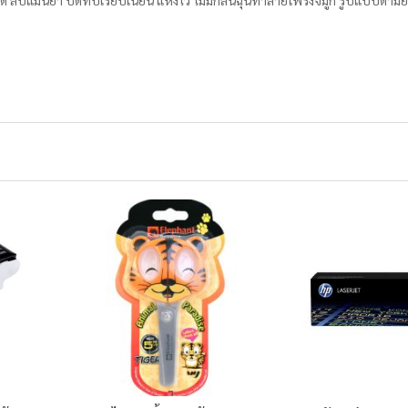
งสุด ลบแม่นยำ ปิดทับเรียบเนียน แห้งไว ไม่มีกลิ่นฉุนทำลายโพรงจมูก รูปแบบด้าม