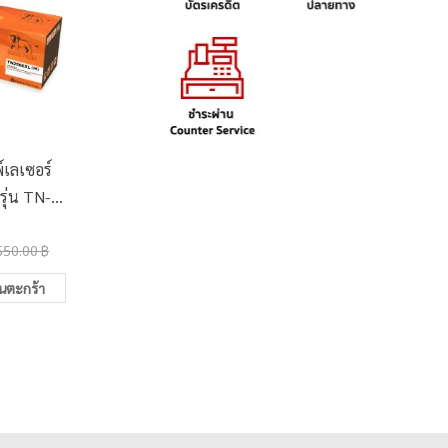
์เลเซอร์
โต๊ะคอมพิวเตอร์สี โตไก
คลิปดำ 
รุ่น TN-
TCC-9393
(กล
L
3,400.00 ฿
15.0
550.00 ฿
4,000.00 ฿
ในตะกร้า
เพิ่มในตะกร้า