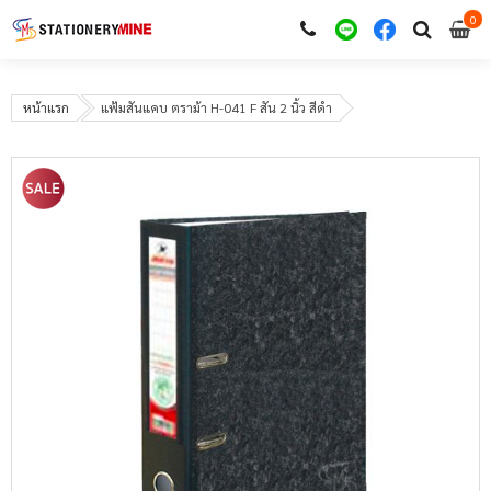
0
i
0
หน้าแรก
แฟ้มสันแคบ ตราม้า H-041 F สัน 2 นิ้ว สีดำ