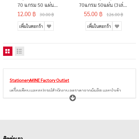
70 แกรม 50 แผ่น
70แกรม 50แผ่น (3เล่ม/
12.00 ฿
(SD134495)
55.00 ฿
แพ็ค)
30.00 ฿
126.00 ฿
เพิ่มในตะกร้า
เพิ่มในตะกร้า
StationeryMINE Factory Outlet
เครื่องเขียน และอุปกรณ์สำนักงาน ลดราคาจากผู้ผลิต และนำเข้า
StationeryMINE Factory Outlet เป็นแหล่งรวมสินค้าเครื่องเขียน
และอุปกรณ์สำนักงานจากแบรนด์ชั้นนำที่ตกรุ่น, มีตำหนิ, ผิดสเปค
รวมถึงสินค้าที่มีขายปัจจุบันแต่ไม่สามารถนำไปบรรจุเป็นแพ็คเกจ
ใหม่ขายปกติได้ ฯลฯ นำมาจำหน่ายในราคาพิเศษที่แตกต่างกันออก
ไปตามสภาพการใช้งาน และปริมาณของสินค้านั้นๆ เพื่อให้ลูกค้า
สามารถซื้อไปใช้งานได้ทันที รวมถึงยอมรับในตัวสินค้า และรูปแบบ
ติดต่อเรา