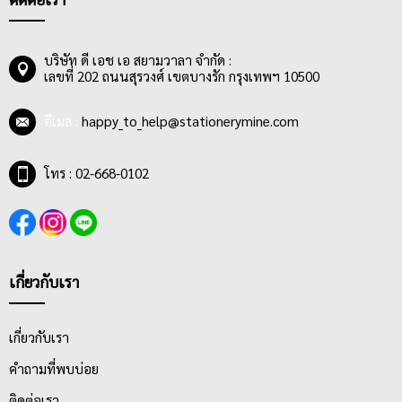
แพ็คเกจของสินค้าที่ได้ซื้อไป
รูปแบบการจำหน่าย ทางเรามีสินค้ามีให้เลือกทั้งหมด 3 กลุ่ม นำมาลด
บริษัท ดี เอช เอ สยามวาลา จำกัด :
ราคาพิเศษ ลดล้างสต๊อก ราคาถูกจริง ลดแล้วลดอีก
เลขที่ 202 ถนนสุรวงศ์ เขตบางรัก กรุงเทพฯ 10500
Factory Sale
อุปกรณ์สำนักงานที่ยังมีขายในปัจจุบันใช้งานได้ปกติ
เช่น แฟ้มสภาพดีปกสีผิดสเปค, สีไม้เปลียนหน้าตาบรรจุภัณฑ์, สมุด
อีเมล :
happy_to_help@stationerymine.com
แพ็คเกจพิเศษ, ดินสอแตกแพ็คจากการขนส่ง ฯลฯ
Clearance Sale
เครื่องเขียนสภาพ 80%++ แต่ไม่มีผลต่อการใช้งาน
โทร : 02-668-0102
เช่น กาวแท่งอายุการใช้งานของสินค้าเกินเกณฑ์แต่ยังใช้ได้, เครื่อง
เจาะกระดาษมีรอยจากการขนส่ง, กรรไกรแพ็คเกจเก่า ฯลฯ
Buy 1 Get 1 Free
สภาพการใช้งาน 80-100% เช่น กล่อง
อเนกประสงค์มีรอยตำหนิจากการผลิต, สมุดลายเก่า, กระดาษโน๊ตระ
บายช้าที่มีอายุน้อยกว่า 6 เดือน
เกี่ยวกับเรา
ประเภทสินค้า
- แฟ้ม / อุปกรณ์จัดเก็บ
อาทิ แฟ้มสันกว้าง 3 นิ้ว, แฟ้มสันแคบ 2 นิ้ว,
เกี่ยวกับเรา
แฟ้มห่วง, แฟ้มหนีบ และแฟ้มสะสมผลงาน โชว์เอกสาร รวมไปถึง
คำถามที่พบบ่อย
แฟ้มซอง แฟ้มกระเป๋า แฟ้มกล่อง ราคาพิเศษ รีบซื้อใช้ได้เลย
- อุปกรณ์สำนักงาน
อาทิ เครื่องเย็บ เครื่องเจาะ กาว กรรไกร คัตเตอร์
ติดต่อเรา