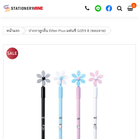
0
i
0
หน้าแรก
ปากกาลูกลื่น Elfen Plus แฟนซี G059 B (คละลาย)