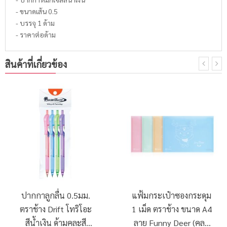
- ขนาดเส้น 0.5
- บรรจุ 1 ด้าม
- ราคาต่อด้าม
สินค้าที่เกี่ยวข้อง
ปากกาลูกลื่น 0.5มม.
แฟ้มกระเป๋าซองกระดุม
ตราช้าง Drift โทริโอะ
1 เม็ด ตราช้าง ขนาด A4
สีน้ำเงิน ด้ามคละสี
ลาย Funny Deer (คละ