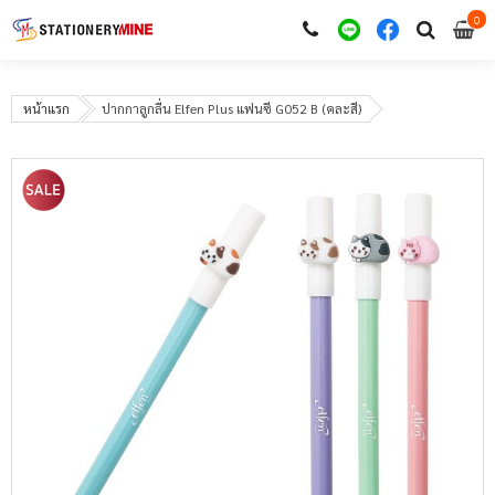
0
i
0
หน้าแรก
ปากกาลูกลื่น Elfen Plus แฟนซี G052 B (คละสี)