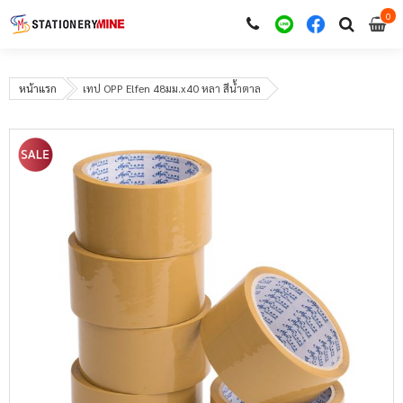
0
i
0
หน้าแรก
เทป OPP Elfen 48มม.x40 หลา สีน้ำตาล