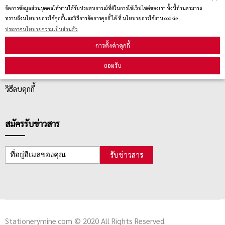
จัดการข้อมูลส่วนบุคคลให้ท่านได้รับประสบการณ์ที่ดีในการใช้เว็ปไซต์ของเรา ทั้งนี้ท่านสามารถ
ทราบถึงนโยบายการใช้คุกกี้และวิธีการจัดการคุกกี้ ได้ ที่ นโยบายการใช้งาน cookie
บริการลูกค้า
ประกาศนโยบายความเป็นส่วนตัว
การตั้งค่าคุกกี้
ตรวจสอบสถานะสินค้า
ยอมรับ
คู่มือนักช้อป
วิธีลบคุกกี้
สมัครรับข่าวสาร
รับข่าวสาร
Stationerymine.com © 2020 All Rights Reserved.