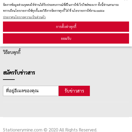
จัดการข้อมูลส่วนบุคคลให้ท่านได้รับประสบการณ์ที่ดีในการใช้เว็ปไซต์ของเรา ทั้งนี้ท่านสามารถ
ทราบถึงนโยบายการใช้คุกกี้และวิธีการจัดการคุกกี้ ได้ ที่ นโยบายการใช้งาน cookie
บริการลูกค้า
ประกาศนโยบายความเป็นส่วนตัว
การตั้งค่าคุกกี้
ตรวจสอบสถานะสินค้า
ยอมรับ
คู่มือนักช้อป
วิธีลบคุกกี้
สมัครรับข่าวสาร
รับข่าวสาร
Stationerymine.com © 2020 All Rights Reserved.