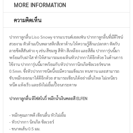
MORE INFORMATION
ความคิดเห็น
ปากกาลูกลื่น Liso Snowy จากแบรนด์เอลเฟ่น ปากกาลูกลื่นที่มีดีไซน์
สวยงาม ตัวด้ามเป็นพลาสติกสีเทาด้าน ให้ความรู้สึกแปลกตา ตัดกับ
ลายขีดสีสันต่าง ๆ เช่น สีชมพู สีฟ้า สีเหลือง และสีส้ม ปากการุ่นนี้มา
พร้อมกับฝาใส ทำให้สามารถมองเห็นหัวปากกาได้อีกด้วย ในด้านการ
ใช้งาน ปากการุ่นนี้มาพร้อมกับหัวปากกานิกเกิลซิลเวอร์ขนาด
0.5mm. ซึ่งหัวปากกาชนิดนี้จะมีความแข็งแรง ทนทาน และสามารถ
ขับหมึกออกมาได้ดีอีกด้วย สามารถเขียนได้อย่างลื่นไหล ไม่เหนียว
หนืด แห้งเร็ว และยังไม่เยิ้มเปื้อนกระดาษ
ปากกาลูกลื่น ลิโซ่สโนวี่ หมึกน้ำเงินคละสี ELFEN
- หมึกคุณภาพดี เขียนลื่น หัวไม่เยิ้ม
- หัวปากกา นิกเกิล ซิลเวอร์
- ขนาดเส้น 0.5 มม.