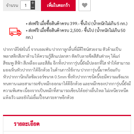
จำนวน
เพิ่มในตะกร้า
• ส่งฟรี! เมื่อซื้อสินค้าครบ 399.- ขึ้นไป (น้ำหนักไม่เกิน 5 กก.)
• ส่งฟรี! เมื่อซื้อสินค้าครบ 2,500.- ขึ้นไป (น้ำหนักไม่เกิน 50
กก.)
ปากกาลิโซ่สโนวี่ จากเอลเฟ่น ปากกาลูกลื่นที่มีดีไซน์สวยงาม ตัวด้ามเป็น
พลาสติกสีเทาด้าน ให้ความรู้สึกแปลกตา ตัดกับลายขีดสีสันต่างๆ ได้แก่
สีชมพู สีฟ้า สีเหลือง และสีส้ม อีกทั้งปากการุ่นนี้ยังมีปลอกที่ใส ทำให้สามารถ
มองเห็นหัวปากกาได้อีกด้วย ในด้านการใช้งาน ปากการุ่นนี้มาพร้อมกับ
หัวปากกานิกเกิลซิลเวอร์ขนาด 0.5mm ซึ่งหัวปากกาชนิดนี้จะมีความแข็งแรง
ทนทาน และสามารถขับหมึกออกมาได้ดีอีกด้วย และหมึกของปากการุ่นนี้ยังมี
ความพิเศษ เนื่องจากเป็นหมึกที่สามารถเขียนได้อย่างลื่นไหล ไม่เหนียวหนืด
แห้งเร็ว และยังไม่เยิ้มเปื้อนกระดาษอีกด้วย
รายละเอียด