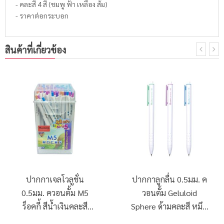
- คละสี 4 สี (ชมพู ฟ้า เหลือง ส้ม)
- ราคาต่อกระบอก
สินค้าที่เกี่ยวข้อง
ปากกาเจลโวลูชั่น
ปากกาลูกลื่น 0.5มม. ค
0.5มม. ควอนตั้ม M5
วอนตั้ม Geluloid
ร็อคกี้ สีน้ำเงินคละสี
Sphere ด้ามคละสี หมึก
(50ด้าม/กระบอก)
สีน้ำเงิน