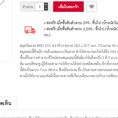
จำนวน
เพิ่มในตะกร้า
• ส่งฟรี! เมื่อซื้อสินค้าครบ 399.- ขึ้นไป (น้ำหนักไม
• ส่งฟรี! เมื่อซื้อสินค้าครบ 2,500.- ขึ้นไป (น้ำหนัก
กก.)
สมุดริมลวด WID-101 ตราช้าง ขนาด 182 x 257 mm. 70 แกรม 50 แ
สมุดเล่มนี้คือมีการเย็บเล่มแบบริมลวด ทำให้สามารถเปิดได้ถึง 36
พื้นที่ในการทำงาน ดีไซน์ของสมุดเล่มนี้ยังมีมาให้เลือกถึง 3 สี 3 แบบ ซึ
ส้ม และสีชมพู ผู้ใช้จะสามารถใช้งานได้อย่างเพลิดเพลิน อีกทั้งกร
นี้ยังเป็นแบบ True White สีเหลืองนวล ซึ่ง เป็นกระดาษถนอมสา
ตาเมื่อใช้งาน และยังมีเนื้อกระดาษที่เรียบเนียน เหมาะกับงานเขียน 
ิดเห็น