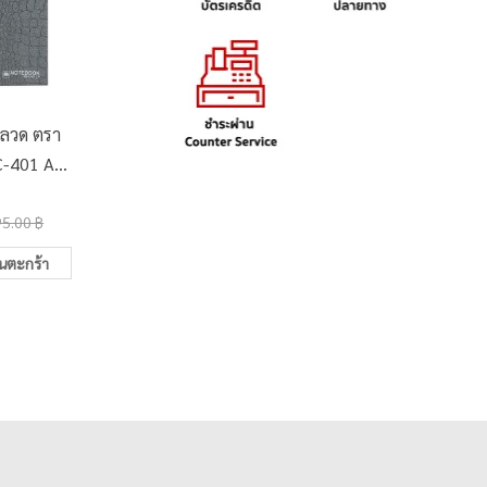
มลวด ตรา
สมุดปกแข็งริมลวด ไร้เส้น
สมุดนักเ
C-401 A5
A5 ตราช้าง 801CF 70
นี่ เดี
0 แผ่น
แกรม 100 แผ่น
แกรม 4
50.00 ฿
20.0
95.00 ฿
65.00 ฿
ในตะกร้า
เพิ่มในตะกร้า