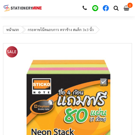
0
i
0
หน้าแรก
กระดาษโน๊ตแถบกาว ตราช้าง สแต็ก 3x3 นิ้ว