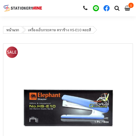
0
i
0
หน้าแรก
เครื่องเย็บกระดาษ ตราช้าง HS-E10 คละสี