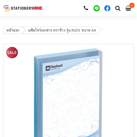
0
i
0
หน้าแรก
แฟ้มโชว์เอกสาร ตราช้าง รุ่น N201 ขนาด A4