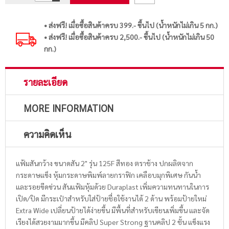
• ส่งฟรี! เมื่อซื้อสินค้าครบ 399.- ขึ้นไป (น้ำหนักไม่เกิน 5 กก.)
• ส่งฟรี! เมื่อซื้อสินค้าครบ 2,500.- ขึ้นไป (น้ำหนักไม่เกิน 50
กก.)
รายละเอียด
MORE INFORMATION
ความคิดเห็น
แฟ้มสันกว้าง ขนาดสัน 2" รุ่น 125F สีทอง ตราช้าง ปกผลิตจาก
กระดาษแข็ง หุ้มกระดาษพิมพ์ลายกราฟิก เคลือบมุกพิเศษ กันน้ำ
และรอยขีดข่วน สันแฟ้มหุ้มด้วย Duraplast เพิ่มความทนทานในการ
เปิด/ปิด มีกระเป๋าสำหรับใส่ป้ายชื่อใช้งานได้ 2 ด้าน พร้อมป้ายใหม่
Extra Wide เปลี่ยนป้ายได้ง่ายขึ้น มีพื้นที่สำหรับเขียนเพิ่มขึ้น และจัด
เรียงได้สวยงามมากขึ้น มีคลิป Super Strong ฐานคลิป 2 ชั้น แข็งแรง