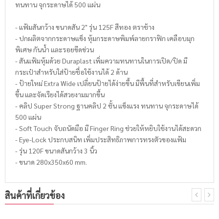
ทนทาน จุกระดาษได้ 500 แผ่น
- แฟ้มสันกว้าง ขนาดสัน 2" รุ่น 125F สีทอง ตราช้าง
- ปกผลิตจากกระดาษแข็ง หุ้มกระดาษพิมพ์ลายกราฟิก เคลือบมุก
พิเศษ กันน้ำ และรอยขีดข่วน
- สันแฟ้มหุ้มด้วย Duraplast เพิ่มความทนทานในการเปิด/ปิด มี
กระเป๋าสำหรับใส่ป้ายชื่อใช้งานได้ 2 ด้าน
- ป้ายใหม่ Extra Wide เปลี่ยนป้ายได้ง่ายขึ้น มีพื้นที่สำหรับเขียนเพิ่ม
ขึ้น และจัดเรียงได้สวยงามมากขึ้น
- คลิป Super Strong ฐานคลิป 2 ชั้น แข็งแรง ทนทาน จุกระดาษได้
500 แผ่น
- Soft Touch จับถนัดมือ มี Finger Ring ช่วยให้หยิบใช้งานได้สะดวก
- Eye-Lock ประกบสนิท เพิ่มประสิทธิภาพการทรงตัวของแฟ้ม
- รุ่น 120F ขนาดสันกว้าง 3 นิ้ว
- ขนาด 280x350x60 mm.
สินค้าที่เกี่ยวข้อง