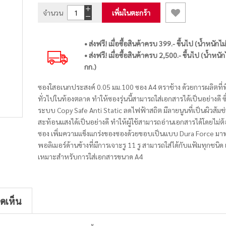
จำนวน
เพิ่มในตะกร้า
• ส่งฟรี! เมื่อซื้อสินค้าครบ 399.- ขึ้นไป (น้ำหนักไม
• ส่งฟรี! เมื่อซื้อสินค้าครบ 2,500.- ขึ้นไป (น้ำหนัก
กก.)
ซองใสอเนกประสงค์ 0.05 มม.100 ซอง A4 ตราช้าง ด้วยการผลิตที
ทั่วไปในท้องตลาด ทำให้ซองรุ่นนี้สามารถใส่เอกสารได้เป็นอย่างดี ซ
ระบบ Copy Safe Anti Static ลดไฟฟ้าสถิต มีลายนูนที่เป็นผิวส้ม
สะท้อนแสงได้เป็นอย่างดี ทำให้ผู้ใช้สามารถอ่านเอกสารได้โดยไม่
ซอง เพิ่มความแข็งแกร่งของซองด้วยขอบเป็นแบบ Dura Force ม
พอลิเมอร์ด้านข้างที่มีการเจาะรู 11 รู สามารถใส่ได้กับแฟ้มทุกชนิด 
เหมาะสำหรับการใส่เอกสารขนาด A4
ิดเห็น