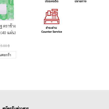
ฐ ตราช้าง
สมุดฉีก ตราช้าง P-101 R
สมุดปก
(40 แผ่น)
A4 70 แกรม 50 แผ่น
ช้าง SO
แกรม 
25.00 ฿
35.0
15.00 ฿
32.00 ฿
ในตะกร้า
เพิ่มในตะกร้า
สมัครรับข่าวสาร