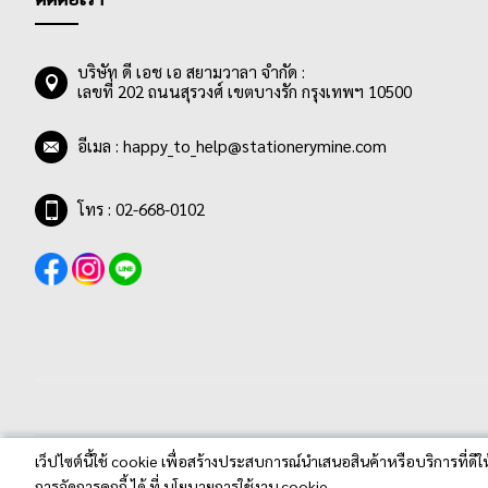
บริษัท ดี เอช เอ สยามวาลา จำกัด :
เลขที่ 202 ถนนสุรวงศ์ เขตบางรัก กรุงเทพฯ 10500
อีเมล :
happy_to_help@stationerymine.com
โทร : 02-668-0102
เว็ปไซต์นี้ใช้ cookie เพื่อสร้างประสบการณ์นำเสนอสินค้าหรือบริการที่ดีใ
Stationerymine.com © 2020 All Rights Reserved.
การจัดการคุกกี้ ได้ ที่ นโยบายการใช้งาน cookie