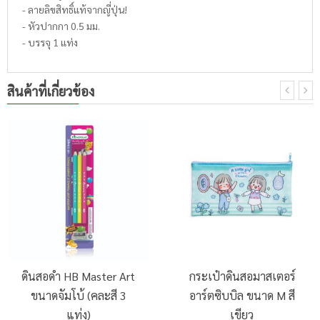
- ลายลิขสิทธิ์แท้จากญี่ปุ่น!
- หัวปากกา 0.5 มม.
- บรรจุ 1 แท่ง
สินค้าที่เกี่ยวข้อง
ดินสอดำ HB Master Art
กระเป๋าดินสอมาสเตอร์
ขนาดจัมโบ้ (คละสี 3
อาร์ตซิบบิล ขนาด M สี
แท่ง)
เขียว