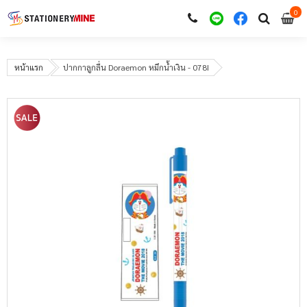
0
i
0
หน้าแรก
ปากกาลูกลื่น Doraemon หมึกน้ำเงิน - 078I