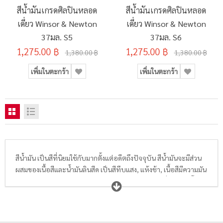
สีน้ำมันเกรดศิลปินหลอด
สีน้ำมันเกรดศิลปินหลอด
เดี่ยว Winsor & Newton
เดี่ยว Winsor & Newton
37มล. S5
37มล. S6
1,275.00 ฿
1,275.00 ฿
1,380.00 ฿
1,380.00 ฿
เพิ่มในตะกร้า
เพิ่มในตะกร้า
สีน้ำมัน เป็นสีที่นิยมใช้กับมากตั้งแต่อดีตถึงปัจจุบัน สีน้ำมันจะมีส่วน
ผสมของเนื้อสีและน้ำมันลินสีด เป็นสีทึบแสง, แห้งช้า, เนื้อสีมีความมัน
วาว เหนียวข้น สามารถสร้างงานเขียนได้หลายเทคนิค ยิ่งไปกว่านั้นยัง
เป็นสีที่ให้ความคงทนมาก ทำให้ผลงานศิลปะส่วนใหญ่ในอดีตที่ใช้สี
น้ำมันผ่านกาลเวลามาได้ถึงปัจจุบัน ผู้ใช้งานสามารถแก้ไขงานและ
เขียนทับงานเดิมได้ ศิลปินหรือผู้ใช้ส่วนใหญ่จะใช้สีน้ำมันคู่กับพู่กันที่