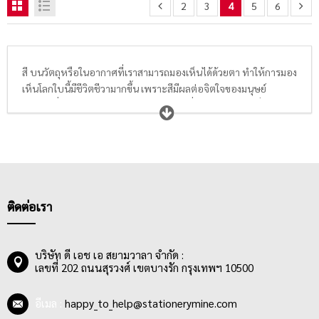
2
3
4
5
6
สี บนวัตถุหรือในอากาศที่เราสามารถมองเห็นได้ด้วยตา ทำให้การมอง
เห็นโลกใบนี้มีชีวิตชีวามากขึ้น เพราะสีมีผลต่อจิตใจของมนุษย์
สามารถสื่อความรู้สึกและอารมณ์ต่างๆได้ เมื่อทารกแรกเกิดเริ่มมอง
เห็นสี และเริ่มเรียนรู้ที่จะจดจำสี พ่อแม่ผู้ปกครองส่วนใหญ่มักจะเลือก
ซื้อสีไม้ดีๆสักกล่องให้ลูกน้อยได้ลองระบายสีบนกระดาษ บนสมุด
ระบายสี หรือแม้แต่บนฝาผนังบ้าน
สีไม้หัวเดียว
และ
สีไม้ 2 หัว
เป็นสี
กลุ่มแรกๆที่เด็กเล็กๆตั้งแต่วัยอนุบาลได้ใช้เพื่อลองเขียน ลองระบายสี
ลองวาดสิ่งที่เขามองเห็นลงบนกระดาษ และเมื่อเข้าสู่วัยประถม เด็กๆ
อาจจะเริ่มลองใช้
ดินสอสีไม้ระบายน้ำ
เพื่อให้ภาพวาดระบายสีของ
ติดต่อเรา
เขามีความน่าสนใจมากขึ้น และช่วยให้การเรียนรู้วิชาศิลปะสนุกสนาน
มากขึ้น
บริษัท ดี เอช เอ สยามวาลา จำกัด :
เลขที่ 202 ถนนสุรวงศ์ เขตบางรัก กรุงเทพฯ 10500
อีเมล :
happy_to_help@stationerymine.com