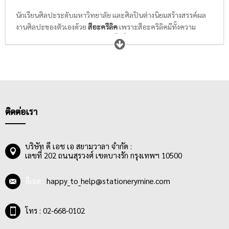
นักเรียนศิลปะระดับมหาวิทยาลัย และศิลปินต่างนิยมสร้างสรรค์ผล
งานศิลปะของตัวเองด้วย
สีอะครีลิค
เพราะสีอะคริลิคมีทั้งความ
โปร่งใสและทึบแสงแล้วแต่ปริมาณน้ำที่ผสมเข้าไป สีอะคริลิกยังมีส่วน
ผสมของพลาสติกโพลีเมอร์ ทำให้เวลาแห้งแล้ว จะมีความคงทน กัน
น้ำ และล้างออกได้ยากกว่าสีน้ำมาก สีอะคริลิคมีสีสันให้เลือกซื้อ
มากมาย หลากหลายเฉด ส่วนใหญ่สีอะครีลิกจะบรรจุอยู่ในหลอด
พลาสติก หรือหลอดอะลูมิเนียม หรือขวดแก้ว เพื่อให้สามารถใช้งาน
ได้หลากหลายสถานที่ และพกพาสะดวก
ติดต่อเรา
บริษัท ดี เอช เอ สยามวาลา จำกัด :
เลขที่ 202 ถนนสุรวงศ์ เขตบางรัก กรุงเทพฯ 10500
อีเมล :
happy_to_help@stationerymine.com
โทร : 02-668-0102