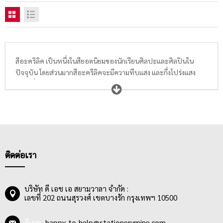
สีอะคริลิค เป็นหนึ่งในสียอดนิยมของนักเรียนศิลปะและศิลปินใน
ปัจจุบัน โดยส่วนมากสีอะครีลิคจะมีความทึบแสง และกึ่งโปร่งแสง
เป็นสีที่มีส่วนผสมระหว่างผงสีและสารพลาสติกโพลิเมอร์ เช่น อะคริ
ลิค ( Acrylic ) หรือ ไวนิล (Vinyl) เป็นสีที่ถูกคิดค้นขึ้นมาใหม่ล่าสุด โดย
มีการใช้งานได้เหมือนสีน้ำและสีน้ำมัน ลักษณะของสีนั้นมีทั้งแบบกึ่ง
โปร่งแสงและทึบแสง โดยปัจจุบันสีอะคริลิคมีจัดจำหน่ายกันอยู่หลาก
หลายสีสันเป็นอย่างมากเพื่อตอบโจทย์ความต้องการของผู้ใช้งานให้
ได้มากที่สุด
ติดต่อเรา
คุณสมบัติของสีอะคริลิคที่ดีนั้นต้องแห้งเร้ว สามารถแห้งได้ภายใน 1 -
6 ชั่วโมง ขึ้นอยู่กับสภาพอากาศ, ยึดติดกับทุกพื้นผิวได้ดี เช้น
กระดาษ, ผ้า, ไม้, แก้ว, เซรามิค, โลหะ และวัตถุพื้นผิวอื่นๆ และยัง
บริษัท ดี เอช เอ สยามวาลา จำกัด :
สามารถกันน้ำเมื่อแห้งแล้วได้อีกด้วย ควรใช้คู่กับพู่กันสำหรับสีอะคริ
เลขที่ 202 ถนนสุรวงศ์ เขตบางรัก กรุงเทพฯ 10500
ลิคโดยเฉพาะ, จานสี, ผ้าใบแคนวาส หรือวัสดุอุปกรณ์ทางศิลปะอื่นๆ
อีเมล :
happy_to_help@stationerymine.com