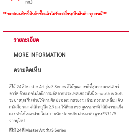
กก.)
** ขอสงวนสิทธิ์ สินค้าซื้อแล้วไม่รับเปลี่ยน/คืนสินค้า ทุกกรณี **
รายละเอียด
MORE INFORMATION
ความคิดเห็น
สีไม้ 24 สี Master Art รุ่น S Series สีไม้คุณภาพดีที่สุุดจากมาสเตอร์
อาร์ต ด้วยเทคโนโลยีการผลิตจากประเทศเยอรมันนี Smooth & Soft
ระบายนุ่ม รื่น ช่วยให้งานศิลปะออกมาสวยงาม ด้ามทรงหกเหลี่ยม จับ
ถนัดมือ ขนาดไส้ใหญ่ถึง 2.9 มม. ให้สีสด สวย ดูธรรมชาติ ไส้มีความแข็ง
แรง ทำให้เหลาง่าย ไม่เปราะหัก ปลอดภัย ผ่านมาตรฐาน EN71/9
จากยุโรป
สีไม้ 24 สี Master Art รุ่น S Series