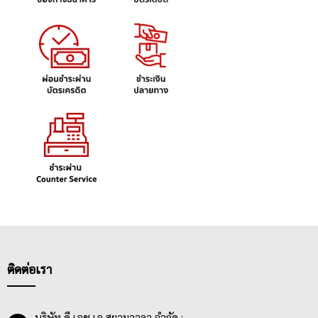
ติดต่อเรา
บริษัท ดี เอช เอ สยามวาลา จำกัด :