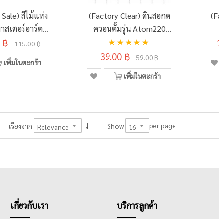
Sale) สีไม้แท่ง
(Factory Clear) ดินสอกด
(F
าสเตอร์อาร์ตรุ่น
ควอนตั้มรุ่น Atom220
อันดับ:
 ฿
riginal
คละสี 1ด้าม
115.00 ฿
100%
39.00 ฿
59.00 ฿
เพิ่มในตะกร้า
เพิ่มในตะกร้า
per page
เรียงจาก
Show
เกี่ยวกับเรา
บริการลูกค้า