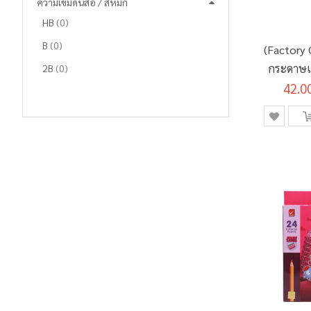
ความเข้มดินสอ / สีหมึก
รายการ
HB
0
รายการ
B
0
(Factory C
กระดาษเบ
รายการ
2B
0
42.0
รุ่น
รายการ
3B
0
รายการ
4B
0
รายการ
5B
0
รายการ
6B
0
รายการ
7B
0
รายการ
9B
0
รายการ
EE
0
รายการ
F
0
รายการ
H
0
รายการ
2H
0