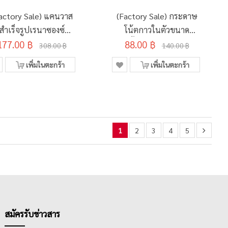
actory Sale) แคนวาส
(Factory Sale) กระดาษ
สำเร็จรูปเรนาซองซ์
โน้ตกาวในตัวขนาด
450แกรม 40x50ซม.
177.00 ฿
3x3นิ้ว 500แผ่น ตราช้าง
88.00 ฿
308.00 ฿
140.00 ฿
รุ่น Melody
เพิ่มในตะกร้า
เพิ่มในตะกร้า
1
2
3
4
5
สมัครรับข่าวสาร