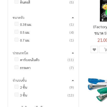
รายการ
ดินสอสี
5
รายการ
ป้ายสติ๊กเกอร์
2
ชิ้น
ผ้าใบแคนวาส
1
รายการ
แฟ้มซอง
7
ขนาดหัว
ชิ้น
พู่กันและแปรงระบายสี
1
รายการ
แฟ้มสะสมผลงาน
2
ชิ้น
0.38 มม.
1
(Factor
รายการ
แฟ้มสันกว้าง
3
รายการ
0.5 มม.
4
ขนาด 5นิ
รายการ
แฟ้มห่วง
9
21.0
ชิ้น
0.7 มม.
1
ชิ้น
ยางลบ
1
ประเภทบิล
รายการ
คาร์บอนในตัว
11
รายการ
ธรรมดา
7
จำนวนชั้น
รายการ
2 ชั้น
9
รายการ
3 ชั้น
13