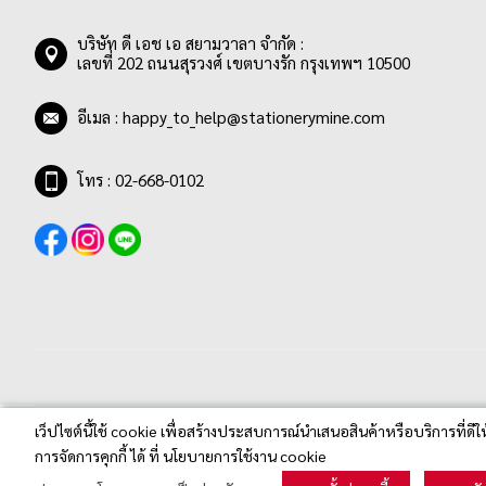
รายการ
เขียวมะนาว
0
บริษัท ดี เอช เอ สยามวาลา จำกัด :
เลขที่ 202 ถนนสุรวงศ์ เขตบางรัก กรุงเทพฯ 10500
รายการ
เขียว/ส้ม
0
รายการ
เขียวอ่อน
0
อีเมล :
happy_to_help@stationerymine.com
รายการ
คละสี
0
รายการ
โครอลเรด
0
โทร : 02-668-0102
รายการ
ชมพู
0
รายการ
ชมพูกุหลาบ
0
รายการ
ชมพู/ฟ้า
0
รายการ
ชมพูอ่อน
0
รายการ
ซีเปีย
0
รายการ
ดำ
0
รายการ
แดง
2
เว็ปไซต์นี้ใช้ cookie เพื่อสร้างประสบการณ์นำเสนอสินค้าหรือบริการที่ดีใ
Stationerymine.com © 2020 All Rights Reserved.
การจัดการคุกกี้ ได้ ที่ นโยบายการใช้งาน cookie
รายการ
เทอควอยซ์
0