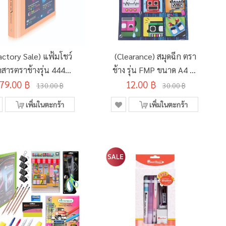
actory Sale) แฟ้มโชว์
(Clearance) สมุดฉีก ตรา
สารตราช้างรุ่น 444A4
ช้าง รุ่น FMP ขนาด A4 70
79.00 ฿
สีแอปริคอต
12.00 ฿
แกรม 50 แผ่น
130.00 ฿
30.00 ฿
(SD134495)
เพิ่มในตะกร้า
เพิ่มในตะกร้า