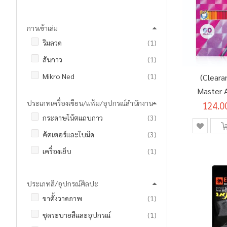
รายการ
ใบส่งของคาร์บอนในตัว
7
การเข้าเล่ม
รายการ
ใบส่งของธรรมดา
5
ชิ้น
ริมลวด
1
ชิ้น
สมุดฉีก
1
ชิ้น
สันกาว
1
ชิ้น
สมุดปกแข็ง
1
ชิ้น
Mikro Ned
1
(Clearan
ชิ้น
สมุดปกอ่อน
1
Master Ar
ประเภทเครื่องเขียน/แฟ้ม/อุปกรณ์สำนักงาน
124.0
(S
รายการ
กระดาษโน้ตแถบกาว
3
รายการ
คัตเตอร์และใบมีด
3
ชิ้น
เครื่องเย็บ
1
ชิ้น
ซองเอนกประสงค์
1
ประเภทสี/อุปกรณ์ศิลปะ
รายการ
ดินสอกด และ ไส้ดินสอ
3
ชิ้น
ขาตั้งวาดภาพ
1
รายการ
ปากกาเจล
2
ชิ้น
ชุดระบายสีและอุปกรณ์
1
รายการ
ปากกาลูกลื่น
2