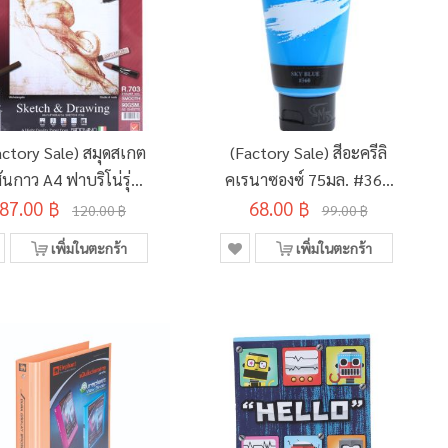
actory Sale) สมุดสเกต
(Factory Sale) สีอะครีลิ
สันกาว A4 ฟาบริโน่รุ่น
คเรนาซองซ์ 75มล. #360
87.00 ฿
R-703
68.00 ฿
SKY BLUE
120.00 ฿
99.00 ฿
เพิ่มในตะกร้า
เพิ่มในตะกร้า