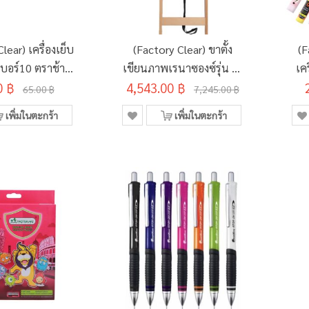
lear) เครื่องเย็บ
(Factory Clear) ขาตั้ง
(F
อร์10 ตราช้าง
เขียนภาพเรนาซองซ์รุ่น A-
เค
0 ฿
 อีโว คละสี
4,543.00 ฿
130021
65.00 ฿
7,245.00 ฿
เพิ่มในตะกร้า
เพิ่มในตะกร้า