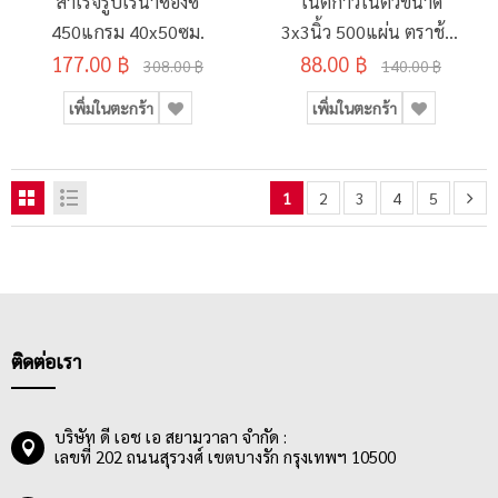
สำเร็จรูปเรนาซองซ์
โน้ตกาวในตัวขนาด
450แกรม 40x50ซม.
3x3นิ้ว 500แผ่น ตราช้าง
177.00 ฿
88.00 ฿
รุ่น Melody
308.00 ฿
140.00 ฿
เพิ่มในตะกร้า
เพิ่มในตะกร้า
1
2
3
4
5
ติดต่อเรา
บริษัท ดี เอช เอ สยามวาลา จำกัด :
เลขที่ 202 ถนนสุรวงศ์ เขตบางรัก กรุงเทพฯ 10500