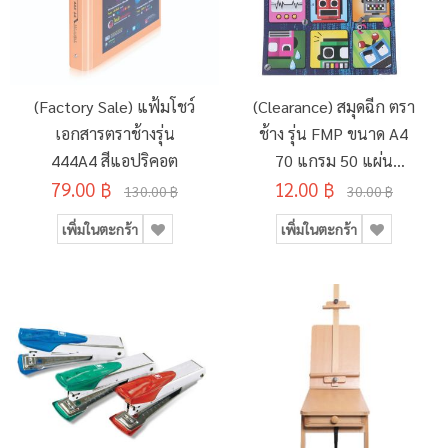
(Factory Sale) แฟ้มโชว์
(Clearance) สมุดฉีก ตรา
เอกสารตราช้างรุ่น
ช้าง รุ่น FMP ขนาด A4
444A4 สีแอปริคอต
70 แกรม 50 แผ่น
79.00 ฿
12.00 ฿
(SD134495)
130.00 ฿
30.00 ฿
เพิ่มในตะกร้า
เพิ่มในตะกร้า