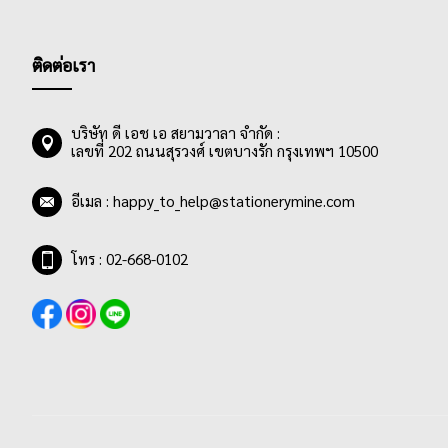
รายการ
7B
0
รายการ
9B
0
ติดต่อเรา
รายการ
EE
0
รายการ
F
0
บริษัท ดี เอช เอ สยามวาลา จำกัด :
รายการ
H
0
เลขที่ 202 ถนนสุรวงศ์ เขตบางรัก กรุงเทพฯ 10500
รายการ
2H
0
อีเมล :
happy_to_help@stationerymine.com
รายการ
3H
0
รายการ
4H
0
โทร : 02-668-0102
รายการ
5H
0
รายการ
6H
0
รายการ
7H
0
รายการ
8H
0
รายการ
9H
0
รายการ
FLU RED
0