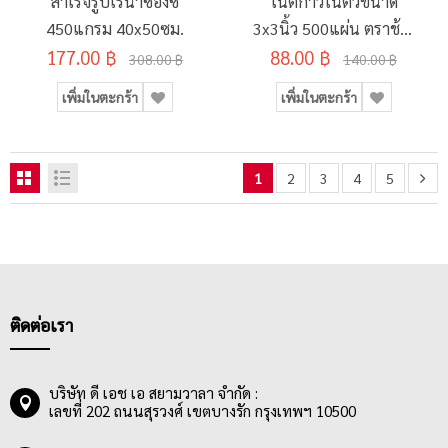
สำเร็จรูปเรนาซองซ์
โน้ตกาวในตัวขนาด
450แกรม 40x50ซม.
3x3นิ้ว 500แผ่น ตราช้าง
177.00 ฿
88.00 ฿
รุ่น Melody
308.00 ฿
140.00 ฿
เพิ่มในตะกร้า
เพิ่มในตะกร้า
1
2
3
4
5
ติดต่อเรา
บริษัท ดี เอช เอ สยามวาลา จำกัด :
เลขที่ 202 ถนนสุรวงศ์ เขตบางรัก กรุงเทพฯ 10500