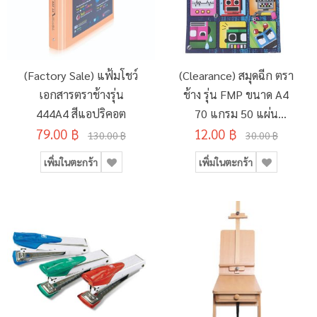
(Factory Sale) แฟ้มโชว์
(Clearance) สมุดฉีก ตรา
เอกสารตราช้างรุ่น
ช้าง รุ่น FMP ขนาด A4
444A4 สีแอปริคอต
70 แกรม 50 แผ่น
79.00 ฿
12.00 ฿
(SD134495)
130.00 ฿
30.00 ฿
เพิ่มในตะกร้า
เพิ่มในตะกร้า