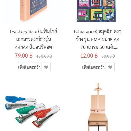
(Factory Sale) แฟ้มโชว์
(Clearance) สมุดฉีก ตรา
เอกสารตราช้างรุ่น
ช้าง รุ่น FMP ขนาด A4
444A4 สีแอปริคอต
70 แกรม 50 แผ่น
79.00 ฿
12.00 ฿
(SD134495)
130.00 ฿
30.00 ฿
เพิ่มในตะกร้า
เพิ่มในตะกร้า