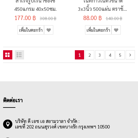
สำเร็จรูปเรนาซองซ์
โน้ตกาวในตัวขนาด
450แกรม 40x50ซม.
3x3นิ้ว 500แผ่น ตราช้าง
177.00 ฿
88.00 ฿
รุ่น Melody
308.00 ฿
140.00 ฿
เพิ่มในตะกร้า
เพิ่มในตะกร้า
1
2
3
4
5
ติดต่อเรา
บริษัท ดี เอช เอ สยามวาลา จำกัด :
เลขที่ 202 ถนนสุรวงศ์ เขตบางรัก กรุงเทพฯ 10500