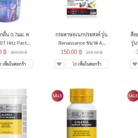
กลื่น 0.7มม. ค
กระดาษอเนกประสงค์ รุ่น
สีอ
007 Hitz Pastel
Renaissance ขนาด A4
รุ่
ำเงิน ด้ามคละสี
0 ฿
150.00 ฿
200 G
400.00 ฿
250.00 ฿
าม/กระบอก)
เพิ่มในตะกร้า
เพิ่มในตะกร้า