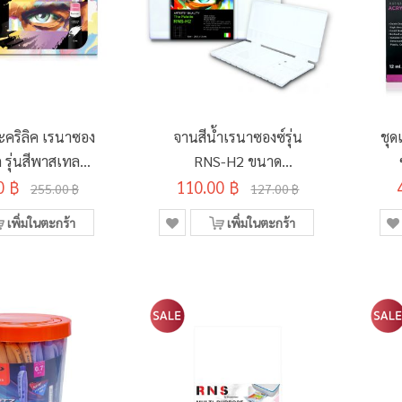
อะคริลิค เรนาซอง
จานสีน้ำเรนาซองซ์รุ่น
ชุด
 รุ่นสีพาสเทล
RNS-H2 ขนาด
0 ฿
มล. 12 สี
110.00 ฿
25.5x13ซม.
255.00 ฿
127.00 ฿
เพิ่มในตะกร้า
เพิ่มในตะกร้า