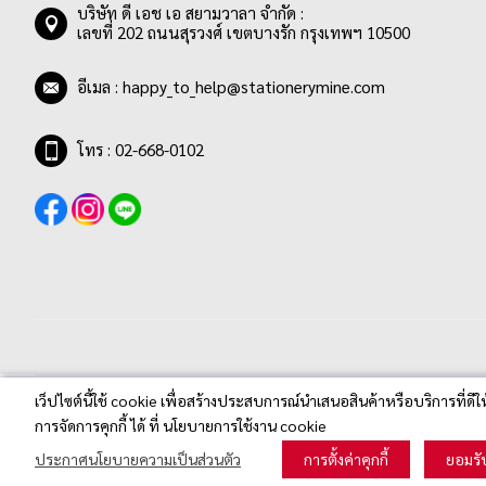
บริษัท ดี เอช เอ สยามวาลา จำกัด :
รายการ
เทาเข้ม
0
เลขที่ 202 ถนนสุรวงศ์ เขตบางรัก กรุงเทพฯ 10500
รายการ
เทาอ่อน
0
รายการ
น้ำเงิน
2
อีเมล :
happy_to_help@stationerymine.com
รายการ
น้ำเงินอ่อน
0
โทร : 02-668-0102
รายการ
น้ำเงินเข้ม
0
รายการ
น้ำเงิน/ดำ
0
รายการ
น้ำเงิน/ดำ/แดง
0
รายการ
น้ำเงิน/ดำ/แดง/เขียว
0
รายการ
น้ำเงิน/แดง
0
รายการ
น้ำตาลเข้ม
0
รายการ
ฟ้า
0
เว็ปไซต์นี้ใช้ cookie เพื่อสร้างประสบการณ์นำเสนอสินค้าหรือบริการที่ดีใ
รายการ
ฟ้าบลูสกาย
0
Stationerymine.com © 2020 All Rights Reserved.
การจัดการคุกกี้ ได้ ที่ นโยบายการใช้งาน cookie
รายการ
ฟ้าอมเขียว
0
ประกาศนโยบายความเป็นส่วนตัว
การตั้งค่าคุกกี้
ยอมรั
รายการ
ฟ้าอ่อน
0