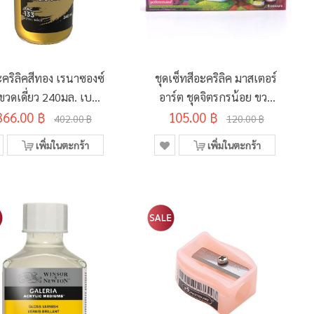
ะคริลิคสีทอง เรนาซองซ์
ชุดเซ็ทสีอะคริลิค มาสเตอร์
นขวดเดี่ยว 240มล. เบอร์
อาร์ต ชุดจิตรกรน้อย ขวด
366.00 ฿
133 Royal Gold
105.00 ฿
15มล. 6 สี
402.00 ฿
120.00 ฿
เพิ่มในตะกร้า
เพิ่มในตะกร้า