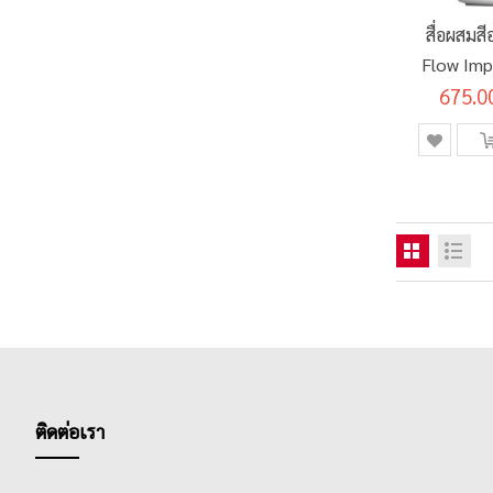
สื่อผสมสี
รายการ
เขียวมะนาว
0
Flow Imp
ชิ้น
เขียว/ส้ม
1
675.0
Newt
รายการ
เขียวอ่อน
0
#
รายการ
คละสี
0
รายการ
โครอลเรด
0
รายการ
ชมพู
0
รายการ
ชมพูกุหลาบ
0
ชิ้น
ชมพู/ฟ้า
1
รายการ
ชมพูอ่อน
0
รายการ
ซีเปีย
0
ชิ้น
ดำ
1
ติดต่อเรา
รายการ
แดง
0
รายการ
เทอควอยซ์
0