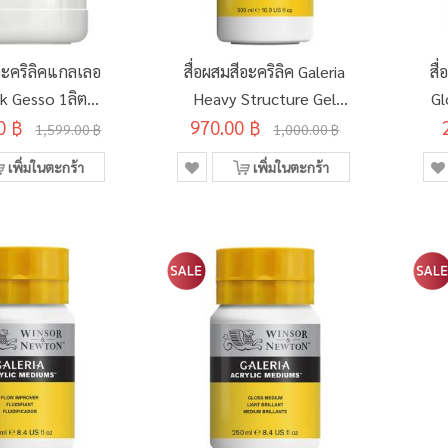
ีอะคริลิคแกลเลอ
สื่อผสมสีอะคริลิค Galeria
สื
ck Gesso 1ลิตร
Heavy Structure Gel
Gl
0 ฿
3054825
970.00 ฿
Winsor & Newton
1,599.00 ฿
1,000.00 ฿
500มล. #3050822
เพิ่มในตะกร้า
เพิ่มในตะกร้า