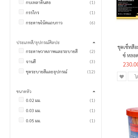
ชิ้น
กบเหลาดินสอ
1
ชิ้น
กรรไกร
1
รายการ
กระดาษโน้ตแถบกาว
6
ชิ้น
กาวน้ำ
1
ประเภทสี/อุปกรณ์ศิลปะ
รายการ
เครื่องเย็บ
8
ชุดเซ็ทสี
รายการ
กระดาษวาดภาพและระบายสี
2
รายการ
ชุดเรขาคณิตและวงเวียน
9
ซ์ หลอด
รายการ
จานสี
3
รายการ
230.0
12
ดินสอ
3
รายการ
ชุดระบายสีและอุปกรณ์
12
ชิ้น
ดินสอกด และ ไส้ดินสอ
1
ชิ้น
ดินสอวาดภาพ
1
ชิ้น
ตรายางและแท่นประทับหมึกเติม
1
ขนาดหัว
รายการ
ดินสอสี
20
ชิ้น
ปากกาเจล
1
ชิ้น
0.02 มม.
1
ชิ้น
ปากกามาร์คเกอร์
1
ชิ้น
ปากกาผู้บริหาร
1
ชิ้น
0.03 มม.
1
ชิ้น
ปากกาไมโครสเกล
1
รายการ
ปากกาลบคำผิด / เทปลบคำผิด
7
ชิ้น
0.05 มม.
1
ชิ้น
ผ้าใบแคนวาส
1
รายการ
ปากกาลูกลื่น
4
ชิ้น
0.1 มม.
1
รายการ
พู่กันและแปรงระบายสี
18
รายการ
ปากกาไฮไลท์
3