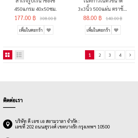
สำเร็จรูปเรนาซองซ์
โน้ตกาวในตัวขนาด
450แกรม 40x50ซม.
3x3นิ้ว 500แผ่น ตราช้าง
177.00 ฿
88.00 ฿
รุ่น Melody
308.00 ฿
140.00 ฿
เพิ่มในตะกร้า
เพิ่มในตะกร้า
1
2
3
4
ติดต่อเรา
บริษัท ดี เอช เอ สยามวาลา จำกัด :
เลขที่ 202 ถนนสุรวงศ์ เขตบางรัก กรุงเทพฯ 10500