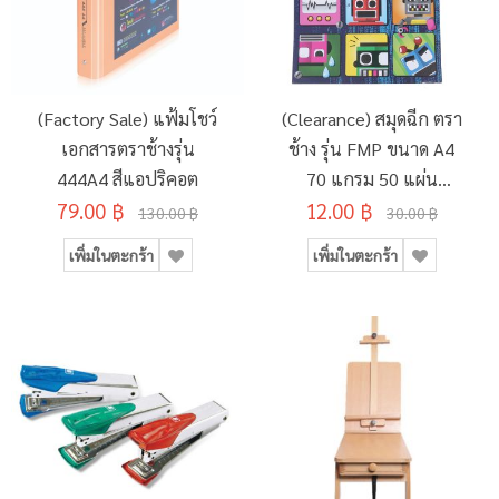
(Factory Sale) แฟ้มโชว์
(Clearance) สมุดฉีก ตรา
เอกสารตราช้างรุ่น
ช้าง รุ่น FMP ขนาด A4
444A4 สีแอปริคอต
70 แกรม 50 แผ่น
79.00 ฿
12.00 ฿
(SD134495)
130.00 ฿
30.00 ฿
เพิ่มในตะกร้า
เพิ่มในตะกร้า