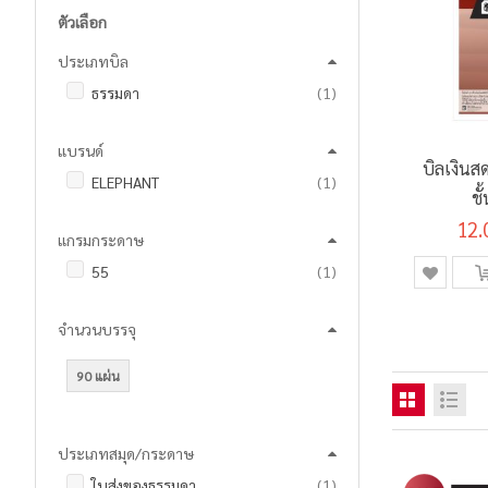
ตัวเลือก
ประเภทบิล
ชิ้น
ธรรมดา
1
แบรนด์
บิลเงินส
ชิ้น
ELEPHANT
1
ชั
12.
แกรมกระดาษ
ชิ้น
55
1
จำนวนบรรจุ
90 แผ่น
ประเภทสมุด/กระดาษ
ชิ้น
ใบส่งของธรรมดา
1