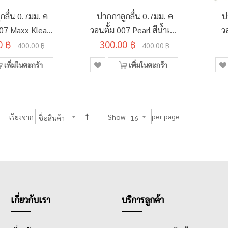
กลื่น 0.7มม. ค
ปากกาลูกลื่น 0.7มม. ค
ป
007 Maxx Klean
วอนตั้ม 007 Pearl สีน้ำเงิน
ว
0 ฿
งิน ด้ามคละสี
300.00 ฿
ด้ามคละสี (50ด้าม/
400.00 ฿
400.00 ฿
ด้าม/กระบอก)
กระบอก)
เพิ่มในตะกร้า
เพิ่มในตะกร้า
per page
เรียงจาก
Show
เกี่ยวกับเรา
บริการลูกค้า