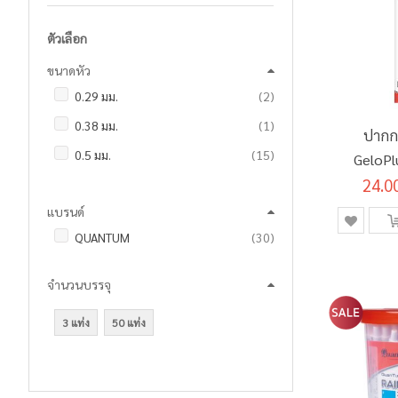
ตัวเลือก
ขนาดหัว
รายการ
0.29 มม.
2
ชิ้น
0.38 มม.
1
ปากก
รายการ
0.5 มม.
15
GeloPl
น้ำเงิน 
24.0
รายการ
0.7 มม.
13
แบรนด์
รายการ
QUANTUM
30
จำนวนบรรจุ
3 แท่ง
50 แท่ง