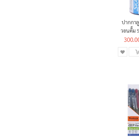
ปากกาลู
วอนตั้ม
300.0
(50ด้