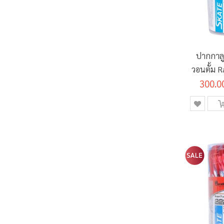
ปากกาลู
วอนตั้ม R
300.0
ด้ามคล
ก