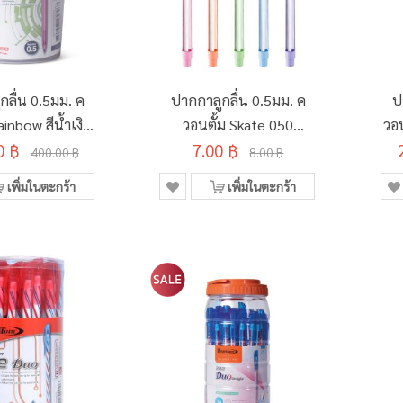
กลื่น 0.5มม. ค
ปากกาลูกลื่น 0.5มม. ค
ป
ainbow สีน้ำเงิน
วอนตั้ม Skate 050
วอ
0 ฿
ะสี (50ด้าม/
7.00 ฿
สีน้ำเงิน คละสี
400.00 ฿
8.00 ฿
ระบอก)
เพิ่มในตะกร้า
เพิ่มในตะกร้า