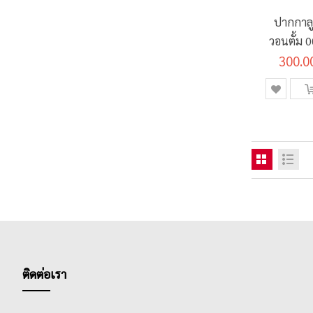
ปากกาลู
วอนตั้ม 
300.0
สีน้ำเ
(50+10
ติดต่อเรา