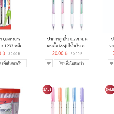
า Quantum
ปากกาลูกลื่น 0.29มม. ค
ป
us 1233 หมึก
วอนตั้ม Moji สีน้ำเงิน คละ
วอ
(คละสี) แพ็ค 3
0 ฿
20.00 ฿
สี
32.00 ฿
30.00 ฿
แท่ง
เพิ่มในตะกร้า
เพิ่มในตะกร้า