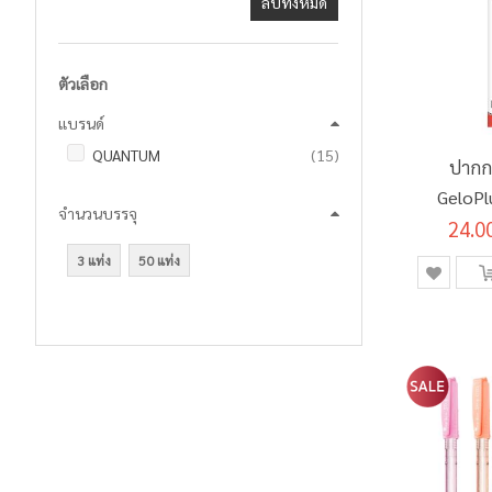
ลบทั้งหมด
ตัวเลือก
แบรนด์
รายการ
QUANTUM
15
ปากก
GeloPl
จำนวนบรรจุ
น้ำเงิน 
24.0
3 แท่ง
50 แท่ง