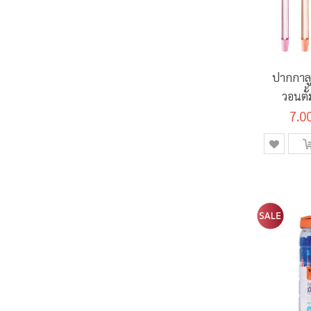
ปากกาลู
วอนตั
7.0
สีน้