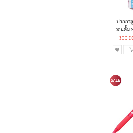
ปากกาลู
วอนตั้ม
300.0
Strai
ก