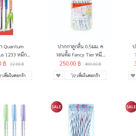
า Quantum
ปากกาลูกลื่น 0.5มม. ค
ป
us 1233 หมึก
วอนตั้ม Fancy Tier หมึก
(คละสี) แพ็ค 3
0 ฿
250.00 ฿
สีน้ำเงิน ด้ามคละสี
32.00 ฿
400.00 ฿
แท่ง
(50ด้าม/กระบอก)
เพิ่มในตะกร้า
เพิ่มในตะกร้า