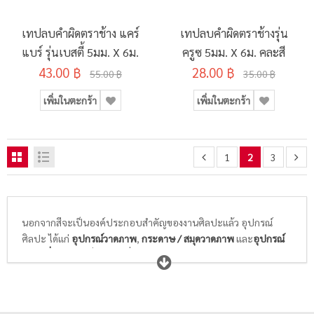
เทปลบคำผิดตราช้าง แคร์
เทปลบคำผิดตราช้างรุ่น
แบร์ รุ่นเบสตี้ 5มม. X 6ม.
ครูซ 5มม. X 6ม. คละสี
43.00 ฿
28.00 ฿
55.00 ฿
35.00 ฿
เพิ่มในตะกร้า
เพิ่มในตะกร้า
1
2
3
นอกจากสีจะเป็นองค์ประกอบสำคัญของงานศิลปะแล้ว อุปกรณ์
ศิลปะ ได้แก่
อุปกรณ์วาดภาพ
,
กระดาษ / สมุดวาดภาพ
และ
อุปกรณ์
ศิลปะอื่นๆ
ก็เป็นสิ่งจำเป็นที่นักเรียนนักศึกษาวิชาศิลปะ และศิลปิน
ทุกท่านให้ความสำคัญในการเลือกซื้อ พู่กันที่ดีจะต้องอ่อนนุ่ม ไม่แข็ง
กระด้าง สปริงตัวได้ดี พร้อมความสามารถในการอุ้มสีได้มาก และล้าง
ทำความสะอาดได้ง่าย ในขณะที่กระดาษสำหรับวาดภาพระบายสี