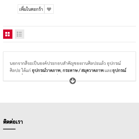
เพิ่มในตะกร้า
นอกจากสีจะเป็นองค์ประกอบสำคัญของงานศิลปะแล้ว อุปกรณ์
ศิลปะ ได้แก่
อุปกรณ์วาดภาพ
,
กระดาษ / สมุดวาดภาพ
และ
อุปกรณ์
ศิลปะอื่นๆ
ก็เป็นสิ่งจำเป็นที่นักเรียนนักศึกษาวิชาศิลปะ และศิลปิน
ทุกท่านให้ความสำคัญในการเลือกซื้อ พู่กันที่ดีจะต้องอ่อนนุ่ม ไม่แข็ง
กระด้าง สปริงตัวได้ดี พร้อมความสามารถในการอุ้มสีได้มาก และล้าง
ทำความสะอาดได้ง่าย ในขณะที่กระดาษสำหรับวาดภาพระบายสี
ต้องมีเนื้อกระดาษและพื้นผิวที่เหมาะกับสีที่เราเลือกใช้ในการวาดรูป
ไม่หนา ไม่บางเกินไป ดูดซึมสีได้ดี สามารถให้สีคงตัวอยู่ได้ตามแต่ใจที่
ศิลปินต้องการ
ติดต่อเรา