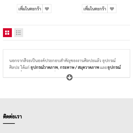
เพิ่มในตะกร้า
เพิ่มในตะกร้า
นอกจากสีจะเป็นองค์ประกอบสำคัญของงานศิลปะแล้ว อุปกรณ์
ศิลปะ ได้แก่
อุปกรณ์วาดภาพ
,
กระดาษ / สมุดวาดภาพ
และ
อุปกรณ์
ศิลปะอื่นๆ
ก็เป็นสิ่งจำเป็นที่นักเรียนนักศึกษาวิชาศิลปะ และศิลปิน
ทุกท่านให้ความสำคัญในการเลือกซื้อ พู่กันที่ดีจะต้องอ่อนนุ่ม ไม่แข็ง
กระด้าง สปริงตัวได้ดี พร้อมความสามารถในการอุ้มสีได้มาก และล้าง
ทำความสะอาดได้ง่าย ในขณะที่กระดาษสำหรับวาดภาพระบายสี
ต้องมีเนื้อกระดาษและพื้นผิวที่เหมาะกับสีที่เราเลือกใช้ในการวาดรูป
ไม่หนา ไม่บางเกินไป ดูดซึมสีได้ดี สามารถให้สีคงตัวอยู่ได้ตามแต่ใจที่
ศิลปินต้องการ
ติดต่อเรา