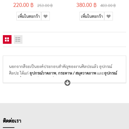
220.00 ฿
380.00 ฿
253.00 ฿
403.00 ฿
เพิ่มในตะกร้า
เพิ่มในตะกร้า
นอกจากสีจะเป็นองค์ประกอบสำคัญของงานศิลปะแล้ว อุปกรณ์
ศิลปะ ได้แก่
อุปกรณ์วาดภาพ
,
กระดาษ / สมุดวาดภาพ
และ
อุปกรณ์
ศิลปะอื่นๆ
ก็เป็นสิ่งจำเป็นที่นักเรียนนักศึกษาวิชาศิลปะ และศิลปิน
ทุกท่านให้ความสำคัญในการเลือกซื้อ พู่กันที่ดีจะต้องอ่อนนุ่ม ไม่แข็ง
กระด้าง สปริงตัวได้ดี พร้อมความสามารถในการอุ้มสีได้มาก และล้าง
ทำความสะอาดได้ง่าย ในขณะที่กระดาษสำหรับวาดภาพระบายสี
ต้องมีเนื้อกระดาษและพื้นผิวที่เหมาะกับสีที่เราเลือกใช้ในการวาดรูป
ไม่หนา ไม่บางเกินไป ดูดซึมสีได้ดี สามารถให้สีคงตัวอยู่ได้ตามแต่ใจที่
ศิลปินต้องการ
ติดต่อเรา