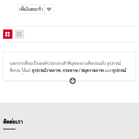
เพิ่มในตะกร้า
นอกจากสีจะเป็นองค์ประกอบสำคัญของงานศิลปะแล้ว อุปกรณ์
ศิลปะ ได้แก่
อุปกรณ์วาดภาพ
,
กระดาษ / สมุดวาดภาพ
และ
อุปกรณ์
ศิลปะอื่นๆ
ก็เป็นสิ่งจำเป็นที่นักเรียนนักศึกษาวิชาศิลปะ และศิลปิน
ทุกท่านให้ความสำคัญในการเลือกซื้อ พู่กันที่ดีจะต้องอ่อนนุ่ม ไม่แข็ง
กระด้าง สปริงตัวได้ดี พร้อมความสามารถในการอุ้มสีได้มาก และล้าง
ทำความสะอาดได้ง่าย ในขณะที่กระดาษสำหรับวาดภาพระบายสี
ต้องมีเนื้อกระดาษและพื้นผิวที่เหมาะกับสีที่เราเลือกใช้ในการวาดรูป
ไม่หนา ไม่บางเกินไป ดูดซึมสีได้ดี สามารถให้สีคงตัวอยู่ได้ตามแต่ใจที่
ศิลปินต้องการ
ติดต่อเรา