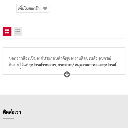
เพิ่มในตะกร้า
นอกจากสีจะเป็นองค์ประกอบสำคัญของงานศิลปะแล้ว อุปกรณ์
ศิลปะ ได้แก่
อุปกรณ์วาดภาพ
,
กระดาษ / สมุดวาดภาพ
และ
อุปกรณ์
ศิลปะอื่นๆ
ก็เป็นสิ่งจำเป็นที่นักเรียนนักศึกษาวิชาศิลปะ และศิลปิน
ทุกท่านให้ความสำคัญในการเลือกซื้อ พู่กันที่ดีจะต้องอ่อนนุ่ม ไม่แข็ง
กระด้าง สปริงตัวได้ดี พร้อมความสามารถในการอุ้มสีได้มาก และล้าง
ทำความสะอาดได้ง่าย ในขณะที่กระดาษสำหรับวาดภาพระบายสี
ต้องมีเนื้อกระดาษและพื้นผิวที่เหมาะกับสีที่เราเลือกใช้ในการวาดรูป
ไม่หนา ไม่บางเกินไป ดูดซึมสีได้ดี สามารถให้สีคงตัวอยู่ได้ตามแต่ใจที่
ศิลปินต้องการ
ติดต่อเรา