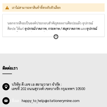
เราไม่สามารถหาสินค้าที่ตรงกับตัวเลือก
นอกจากสีจะเป็นองค์ประกอบสำคัญของงานศิลปะแล้ว อุปกรณ์
ศิลปะ ได้แก่
อุปกรณ์วาดภาพ
,
กระดาษ / สมุดวาดภาพ
และ
อุปกรณ์
ศิลปะอื่นๆ
ก็เป็นสิ่งจำเป็นที่นักเรียนนักศึกษาวิชาศิลปะ และศิลปิน
ทุกท่านให้ความสำคัญในการเลือกซื้อ พู่กันที่ดีจะต้องอ่อนนุ่ม ไม่แข็ง
กระด้าง สปริงตัวได้ดี พร้อมความสามารถในการอุ้มสีได้มาก และล้าง
ทำความสะอาดได้ง่าย ในขณะที่กระดาษสำหรับวาดภาพระบายสี
ต้องมีเนื้อกระดาษและพื้นผิวที่เหมาะกับสีที่เราเลือกใช้ในการวาดรูป
ไม่หนา ไม่บางเกินไป ดูดซึมสีได้ดี สามารถให้สีคงตัวอยู่ได้ตามแต่ใจที่
ศิลปินต้องการ
ติดต่อเรา
บริษัท ดี เอช เอ สยามวาลา จำกัด :
เลขที่ 202 ถนนสุรวงศ์ เขตบางรัก กรุงเทพฯ 10500
อีเมล :
happy_to_help@stationerymine.com