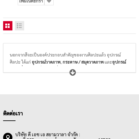
เพิ่มในตะกร้า
นอกจากสีจะเป็นองค์ประกอบสำคัญของงานศิลปะแล้ว อุปกรณ์
ศิลปะ ได้แก่
อุปกรณ์วาดภาพ
,
กระดาษ / สมุดวาดภาพ
และ
อุปกรณ์
ศิลปะอื่นๆ
ก็เป็นสิ่งจำเป็นที่นักเรียนนักศึกษาวิชาศิลปะ และศิลปิน
ทุกท่านให้ความสำคัญในการเลือกซื้อ พู่กันที่ดีจะต้องอ่อนนุ่ม ไม่แข็ง
กระด้าง สปริงตัวได้ดี พร้อมความสามารถในการอุ้มสีได้มาก และล้าง
ทำความสะอาดได้ง่าย ในขณะที่กระดาษสำหรับวาดภาพระบายสี
ต้องมีเนื้อกระดาษและพื้นผิวที่เหมาะกับสีที่เราเลือกใช้ในการวาดรูป
ไม่หนา ไม่บางเกินไป ดูดซึมสีได้ดี สามารถให้สีคงตัวอยู่ได้ตามแต่ใจที่
ศิลปินต้องการ
ติดต่อเรา
บริษัท ดี เอช เอ สยามวาลา จำกัด :