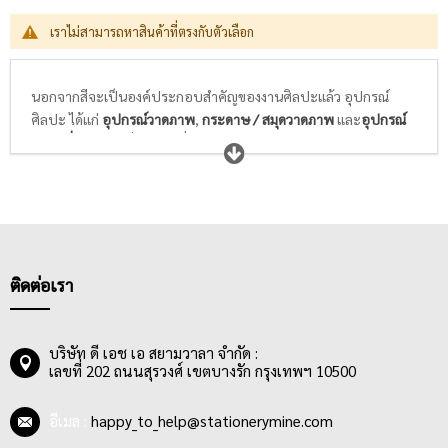
เราไม่สามารถหาสินค้าที่ตรงกับตัวเลือก
นอกจากสีจะเป็นองค์ประกอบสำคัญของงานศิลปะแล้ว อุปกรณ์
ศิลปะ ได้แก่
อุปกรณ์วาดภาพ
,
กระดาษ / สมุดวาดภาพ
และ
อุปกรณ์
ศิลปะอื่นๆ
ก็เป็นสิ่งจำเป็นที่นักเรียนนักศึกษาวิชาศิลปะ และศิลปิน
ทุกท่านให้ความสำคัญในการเลือกซื้อ พู่กันที่ดีจะต้องอ่อนนุ่ม ไม่แข็ง
กระด้าง สปริงตัวได้ดี พร้อมความสามารถในการอุ้มสีได้มาก และล้าง
ทำความสะอาดได้ง่าย ในขณะที่กระดาษสำหรับวาดภาพระบายสี
ต้องมีเนื้อกระดาษและพื้นผิวที่เหมาะกับสีที่เราเลือกใช้ในการวาดรูป
ไม่หนา ไม่บางเกินไป ดูดซึมสีได้ดี สามารถให้สีคงตัวอยู่ได้ตามแต่ใจที่
ศิลปินต้องการ
ติดต่อเรา
บริษัท ดี เอช เอ สยามวาลา จำกัด :
เลขที่ 202 ถนนสุรวงศ์ เขตบางรัก กรุงเทพฯ 10500
อีเมล :
happy_to_help@stationerymine.com