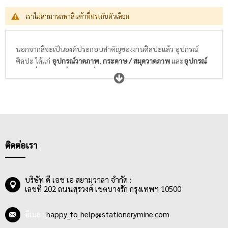
เราไม่สามารถหาสินค้าที่ตรงกับตัวเลือก
นอกจากสีจะเป็นองค์ประกอบสำคัญของงานศิลปะแล้ว อุปกรณ์
ศิลปะ ได้แก่
อุปกรณ์วาดภาพ
,
กระดาษ / สมุดวาดภาพ
และ
อุปกรณ์
ศิลปะอื่นๆ
ก็เป็นสิ่งจำเป็นที่นักเรียนนักศึกษาวิชาศิลปะ และศิลปิน
ทุกท่านให้ความสำคัญในการเลือกซื้อ พู่กันที่ดีจะต้องอ่อนนุ่ม ไม่แข็ง
กระด้าง สปริงตัวได้ดี พร้อมความสามารถในการอุ้มสีได้มาก และล้าง
ทำความสะอาดได้ง่าย ในขณะที่กระดาษสำหรับวาดภาพระบายสี
ต้องมีเนื้อกระดาษและพื้นผิวที่เหมาะกับสีที่เราเลือกใช้ในการวาดรูป
ไม่หนา ไม่บางเกินไป ดูดซึมสีได้ดี สามารถให้สีคงตัวอยู่ได้ตามแต่ใจที่
ศิลปินต้องการ
ติดต่อเรา
บริษัท ดี เอช เอ สยามวาลา จำกัด :
เลขที่ 202 ถนนสุรวงศ์ เขตบางรัก กรุงเทพฯ 10500
อีเมล :
happy_to_help@stationerymine.com