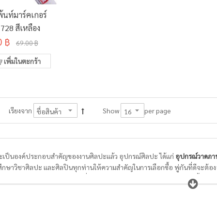
้นท์มาร์คเกอร์
728 สีเหลือง
0 ฿
69.00 ฿
เพิ่มในตะกร้า
per page
เรียงจาก
Show
เป็นองค์ประกอบสำคัญของงานศิลปะแล้ว อุปกรณ์ศิลปะ ได้แก่
อุปกรณ์วาดภา
ศึกษาวิชาศิลปะ และศิลปินทุกท่านให้ความสำคัญในการเลือกซื้อ พู่กันที่ดีจะต้องอ
งทำความสะอาดได้ง่าย ในขณะที่กระดาษสำหรับวาดภาพระบายสีต้องมีเนื้อกระดาษแ
มสีได้ดี สามารถให้สีคงตัวอยู่ได้ตามแต่ใจที่ศิลปินต้องการ