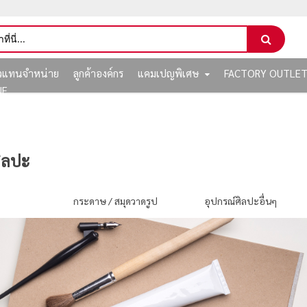
ัวแทนจำหน่าย
ลูกค้าองค์กร
แคมเปญพิเศษ
FACTORY OUTLE
NE
ิลปะ
ป
กระดาษ / สมุดวาดรูป
อุปกรณ์ศิลปะอื่นๆ