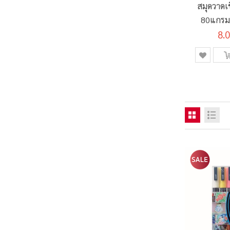
สมุดวาดเ
80แกรม 1
MJ-01 ค
8.