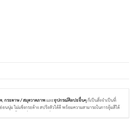
พ
,
กระดาษ / สมุดวาดภาพ
และ
อุปกรณ์ศิลปะอื่นๆ
ก็เป็นสิ่งจำเป็นที่
่อนนุ่ม ไม่แข็งกระด้าง สปริงตัวได้ดี พร้อมความสามารถในการอุ้มสีได้
ละพื้นผิวที่เหมาะกับสีที่เราเลือกใช้ในการวาดรูป ไม่หนา ไม่บาง