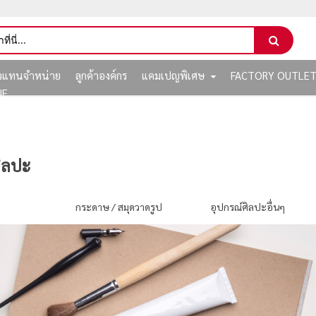
ัวแทนจำหน่าย
ลูกค้าองค์กร
แคมเปญพิเศษ
FACTORY OUTLE
NE
ิลปะ
ป
กระดาษ / สมุดวาดรูป
อุปกรณ์ศิลปะอื่นๆ