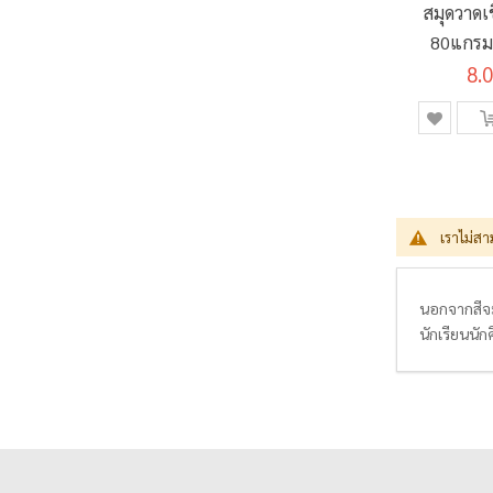
สมุดวาดเ
80แกรม 1
MJ-01 ค
8.
เราไม่สา
นอกจากสีจะ
นักเรียนนัก
มาก และล้า
เกินไป ดูดซึ