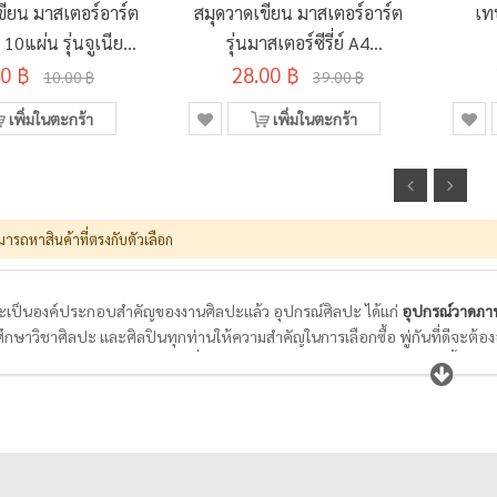
ขียน มาสเตอร์อาร์ต
สมุดวาดเขียน มาสเตอร์อาร์ต
เท
0แผ่น รุ่นจูเนียร์
รุ่นมาสเตอร์ซีรี่ย์ A4
ละลาย 190x260มม.
00 ฿
100แกรม 14แผ่น
28.00 ฿
10.00 ฿
39.00 ฿
เพิ่มในตะกร้า
เพิ่มในตะกร้า
มารถหาสินค้าที่ตรงกับตัวเลือก
เป็นองค์ประกอบสำคัญของงานศิลปะแล้ว อุปกรณ์ศิลปะ ได้แก่
อุปกรณ์วาดภา
ศึกษาวิชาศิลปะ และศิลปินทุกท่านให้ความสำคัญในการเลือกซื้อ พู่กันที่ดีจะต้องอ
งทำความสะอาดได้ง่าย ในขณะที่กระดาษสำหรับวาดภาพระบายสีต้องมีเนื้อกระดาษแ
มสีได้ดี สามารถให้สีคงตัวอยู่ได้ตามแต่ใจที่ศิลปินต้องการ