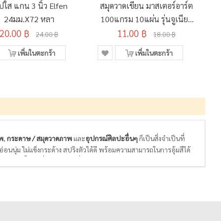
ปใส แกน 3 นิ้ว Elfen
สมุดวาดเขียน มาสเตอร์อาร์ต
24มม.x72 หลา
100แกรม 10แผ่น รุ่นจูเนียร์
20.00 ฿
MJ-02 คละลาย 260x375มม.
11.00 ฿
24.00 ฿
18.00 ฿
เพิ่มในตะกร้า
เพิ่มในตะกร้า
พ
,
กระดาษ / สมุดวาดภาพ
และ
อุปกรณ์ศิลปะอื่นๆ
ก็เป็นสิ่งจำเป็นที่
่อนนุ่ม ไม่แข็งกระด้าง สปริงตัวได้ดี พร้อมความสามารถในการอุ้มสีได้
ละพื้นผิวที่เหมาะกับสีที่เราเลือกใช้ในการวาดรูป ไม่หนา ไม่บาง