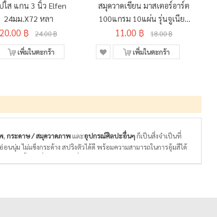
ปใส แกน 3 นิ้ว Elfen
สมุดวาดเขียน มาสเตอร์อาร์ต
24มม.x72 หลา
100แกรม 10แผ่น รุ่นจูเนียร์
20.00 ฿
MJ-02 คละลาย 260x375มม.
11.00 ฿
24.00 ฿
18.00 ฿
เพิ่มในตะกร้า
เพิ่มในตะกร้า
พ
,
กระดาษ / สมุดวาดภาพ
และ
อุปกรณ์ศิลปะอื่นๆ
ก็เป็นสิ่งจำเป็นที่
่อนนุ่ม ไม่แข็งกระด้าง สปริงตัวได้ดี พร้อมความสามารถในการอุ้มสีได้
ละพื้นผิวที่เหมาะกับสีที่เราเลือกใช้ในการวาดรูป ไม่หนา ไม่บาง