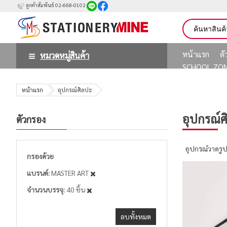
ลูกค้าสัมพันธ์ 02-668-0102
หน้าแรก
ต
หมวดหมู่สินค้า
SCHOOL ZO
หน้าแรก
อุปกรณ์ศิลปะ
อุปกรณ์ศ
ตัวกรอง
อุปกรณ์วาดรู
กรองด้วย
แบรนด์
MASTER ART
จำนวนบรรจุ
40 ชิ้น
ลบทั้งหมด