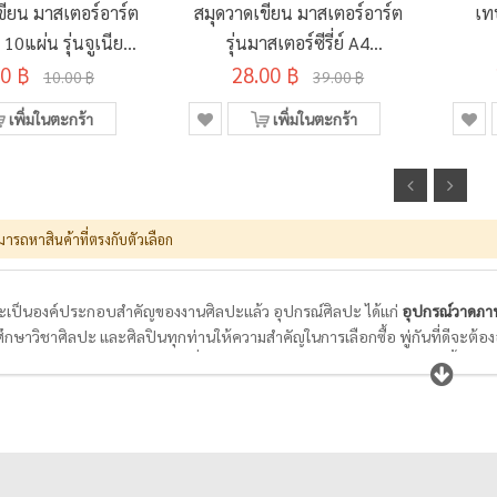
ขียน มาสเตอร์อาร์ต
สมุดวาดเขียน มาสเตอร์อาร์ต
เท
0แผ่น รุ่นจูเนียร์
รุ่นมาสเตอร์ซีรี่ย์ A4
ละลาย 190x260มม.
00 ฿
100แกรม 14แผ่น
28.00 ฿
10.00 ฿
39.00 ฿
เพิ่มในตะกร้า
เพิ่มในตะกร้า
มารถหาสินค้าที่ตรงกับตัวเลือก
เป็นองค์ประกอบสำคัญของงานศิลปะแล้ว อุปกรณ์ศิลปะ ได้แก่
อุปกรณ์วาดภา
ศึกษาวิชาศิลปะ และศิลปินทุกท่านให้ความสำคัญในการเลือกซื้อ พู่กันที่ดีจะต้องอ
งทำความสะอาดได้ง่าย ในขณะที่กระดาษสำหรับวาดภาพระบายสีต้องมีเนื้อกระดาษแ
มสีได้ดี สามารถให้สีคงตัวอยู่ได้ตามแต่ใจที่ศิลปินต้องการ