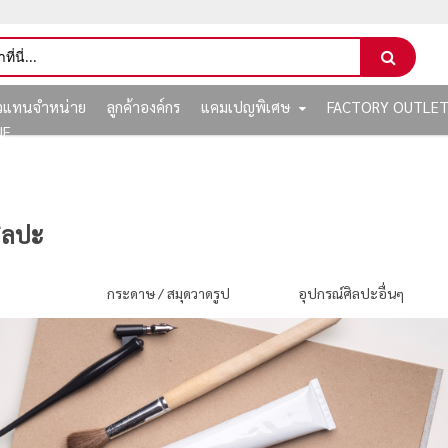
ัวแทนจำหน่าย
ลูกค้าองค์กร
แคมเปญพิเศษ
FACTORY OUTLE
NE
ิลปะ
ป
กระดาษ / สมุดวาดรูป
อุปกรณ์ศิลปะอื่นๆ