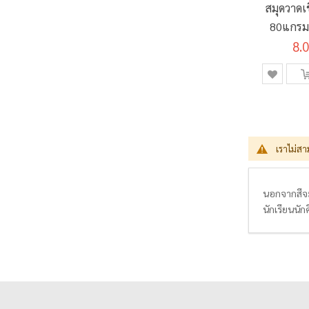
สมุดวาดเ
80แกรม 1
MJ-01 ค
8.
เราไม่สา
นอกจากสีจะ
นักเรียนนัก
มาก และล้า
เกินไป ดูดซึ