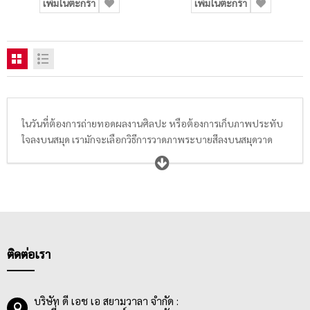
เพิ่มในตะกร้า
เพิ่มในตะกร้า
ในวันที่ต้องการถ่ายทอดผลงานศิลปะ หรือต้องการเก็บภาพประทับ
ใจลงบนสมุด เรามักจะเลือกวิธีการวาดภาพระบายสีลงบนสมุดวาด
ภาพ สมุดระบายสี สมุดฝึกหัดวาดภาพระบายสี สมุดสเก็ตช์ สมุดฉีด
วาดภาพ หรือสมุดไดอารี่ประจำตัว ที่ปัจจุบันมีให้เลือกซื้อหลาก
หลายขนาดตั้งแต่ A2, A4, A5, A6, 185×260 มม., 15 x 22 นิ้ว, 15 x
11 นิ้ว โดยกระดาษที่อยู่ในสมุดวาดภาพระบายสีส่วนใหญ่จะมีความ
หนาอยู่ที่ 200 แกรมขึ้นไป นื้อกระดาษมีคุณภาพดี เรียบเนียน เนื้อ
ละเอียด สีขาว มีทั้งกระดาษผิวเรียบ และผิวหยาบ ที่มีความสามารถ
ในการรองรับน้ำไม่เท่ากัน เช่น กระดาษที่เหมาะกับระบายสีน้ำ,
ติดต่อเรา
กระดาษที่เหมาะกับระบายสีโปสเตอร์ หรือสีอะคริลิค เป็นต้น พ่อแม่
ผู้ปกรอง นักเรียน นักศึกษา ครูอาจารย์ ตลอดจนถึงศิลปิน ควรเลือก
สมุดวาดภาพระบายสีให้เหมาะกับสีที่ต้องการใช้ และเทคนิคต่างๆที่
บริษัท ดี เอช เอ สยามวาลา จำกัด :