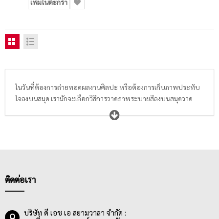
เพิ่มในตะกร้า
ในวันที่ต้องการถ่ายทอดผลงานศิลปะ หรือต้องการเก็บภาพประทับ
ใจลงบนสมุด เรามักจะเลือกวิธีการวาดภาพระบายสีลงบนสมุดวาด
ภาพ สมุดระบายสี สมุดฝึกหัดวาดภาพระบายสี สมุดสเก็ตช์ สมุดฉีด
วาดภาพ หรือสมุดไดอารี่ประจำตัว ที่ปัจจุบันมีให้เลือกซื้อหลาก
หลายขนาดตั้งแต่ A2, A4, A5, A6, 185×260 มม., 15 x 22 นิ้ว, 15 x
11 นิ้ว โดยกระดาษที่อยู่ในสมุดวาดภาพระบายสีส่วนใหญ่จะมีความ
หนาอยู่ที่ 200 แกรมขึ้นไป นื้อกระดาษมีคุณภาพดี เรียบเนียน เนื้อ
ละเอียด สีขาว มีทั้งกระดาษผิวเรียบ และผิวหยาบ ที่มีความสามารถ
ในการรองรับน้ำไม่เท่ากัน เช่น กระดาษที่เหมาะกับระบายสีน้ำ,
ติดต่อเรา
กระดาษที่เหมาะกับระบายสีโปสเตอร์ หรือสีอะคริลิค เป็นต้น พ่อแม่
ผู้ปกรอง นักเรียน นักศึกษา ครูอาจารย์ ตลอดจนถึงศิลปิน ควรเลือก
สมุดวาดภาพระบายสีให้เหมาะกับสีที่ต้องการใช้ และเทคนิคต่างๆที่
บริษัท ดี เอช เอ สยามวาลา จำกัด :